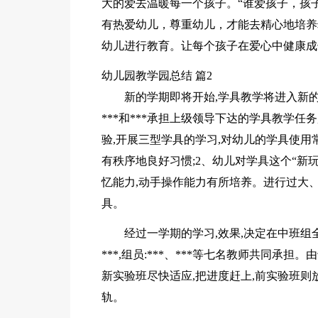
大的爱去温暖每一个孩子。“谁爱孩子，孩
有热爱幼儿，尊重幼儿，才能去精心地培养
幼儿进行教育。让每个孩子在爱心中健康成
幼儿园教学园总结 篇2
新的学期即将开始,学具教学将进入新的
***和***承担上级领导下达的学具教学任
验,开展三型学具的学习,对幼儿的学具使用
有秩序地良好习惯;2、幼儿对学具这个“新玩
忆能力,动手操作能力有所培养。进行过大、
具。
经过一学期的学习,效果,决定在中班组全面
***,组员:***、***等七名教师共同承
新实验班尽快适应,把进度赶上,前实验班则
轨。