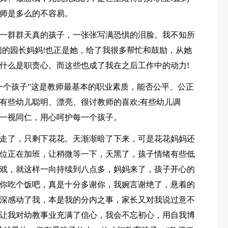
师是多么的不容易。
一群群天真的孩子，一张张写满恐惧的泪脸。我不知所
们的园长妈妈!也正是她，给了我很多帮忙和鼓励，从她
什么是职责心。而这些也成了我在之后工作中的动力!
一个孩子”这是教师最基本的职业素质，能否公平、公正
有些幼儿聪明、漂亮、很讨教师的喜欢;有些幼儿调
一视同仁，用心呵护每一个孩子。
走了，只剩下花花。天渐渐暗了下来，可是花花妈妈还
位正在加班，让稍微等一下，天黑了，孩子情绪有些低
戏，就这样一向持续到八点多，妈妈来了，孩子开心的
你吃个饭吧，真是十分多谢你，我婉言谢绝了，悬着的
深感动了我，本是我的分内之事，家长又对我说过意不
让我对幼教事业充满了信心，我会不忘初心，用自我博