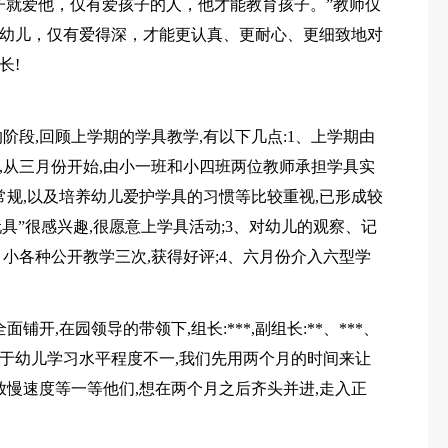
子就爱他，仅有爱孩子的人，他才能教育孩子。”教师仅
幼儿，仅有爱得深，才能更认真、更耐心、更细致地对
长!
阶段,回顾上学期的学具教学,有以下几点:1、上学期由
务,从三月份开始,由小一班和小四班两位教师承担学具实
常规,以及培养幼儿爱护学具的习惯等比较重视,已形成较
具”很感兴趣,很愿意上学具活动;3、对幼儿的观察、记
小各种公开教学三次,获得好评;4、六月份介入六型学
铺开,在园领导的带领下,组长:***,副组长:**、***、
担。由于幼儿学习水平程度不一,我们先用两个月的时间来让
放慢速度等一等他们,想在两个月之后齐头并进,走入正