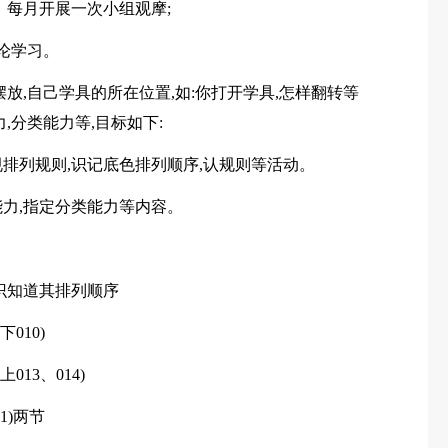
。每月开展一次小组观摩;
论学习。
摆放,自己学具的所在位置,如:你打开学具,怎样翻转等
,分类能力等,目标如下:
规排列规则,识记底色排列顺序,认规则等活动。
能力,指定分类能力等内容。
识知道其排列顺序
010)
13、014)
1)两节