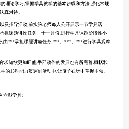
学的理论学习,掌握学具教学的基本步骤和方法,强化常规
,认真对待。
以及指导活动,前实验老师每人公开展示一节学具活
***承担课题讲座任务。十一月份,进行学具课题阶段性小
***承担课题讲座任务,***、***、***进行学具观摩
儿的'求知欲更加旺盛,手部动作的发展也有所完善,概括和
学的13种能力贯穿到活动中,让孩子在玩中掌握本领。
入六型学具;